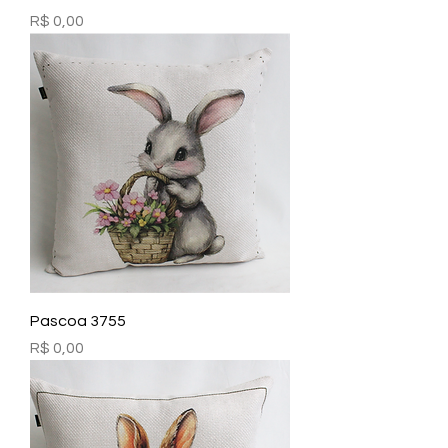
Preço
R$ 0,00
Pascoa 3755
Preço
R$ 0,00