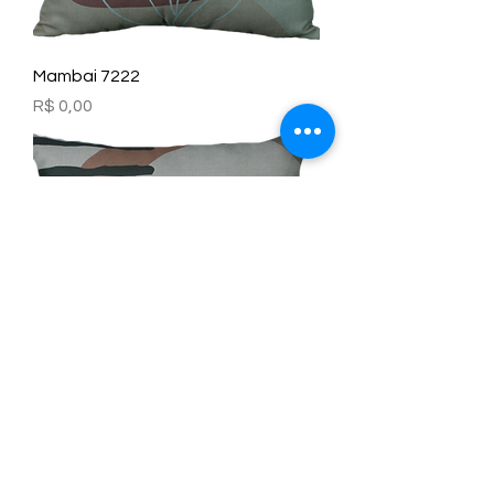
Mambai 7222
Preço
R$ 0,00
Mambai 7221
Preço
R$ 0,00