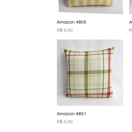
Visualização rápida
Amazon 4805
A
Preço
P
R$ 0,00
R
Visualização rápida
Amazon 4801
Preço
R$ 0,00