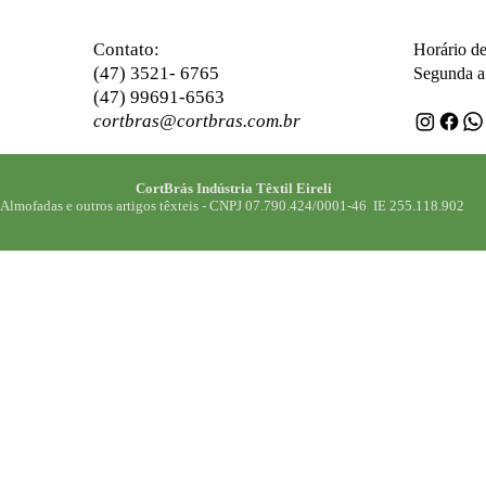
ontato:
C
Horário d
(47) 3521- 6765
Segunda a 
(47) 99691-6563
cortbras@cortbras.com.br
CortBrás Indústria Têxtil Eireli
Almofadas e outros artigos têxteis -
CNPJ 07.790.424/0001-46 IE 255.118.902