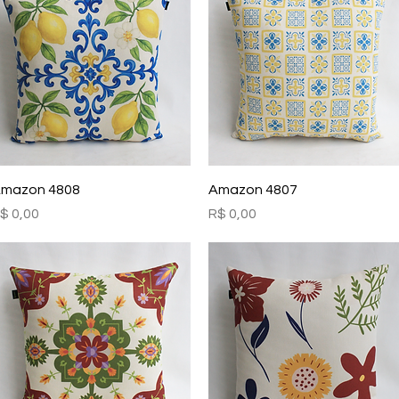
Visualização rápida
Visualização rápida
mazon 4808
Amazon 4807
reço
Preço
$ 0,00
R$ 0,00