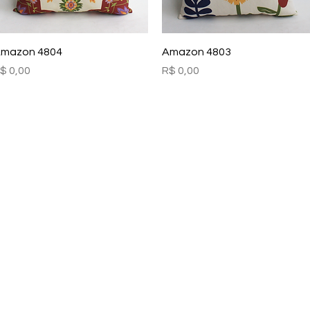
Visualização rápida
Visualização rápida
mazon 4804
Amazon 4803
reço
Preço
$ 0,00
R$ 0,00