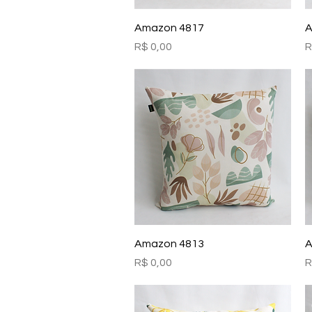
Visualização rápida
Amazon 4817
A
Preço
P
R$ 0,00
R
Visualização rápida
Amazon 4813
A
Preço
P
R$ 0,00
R