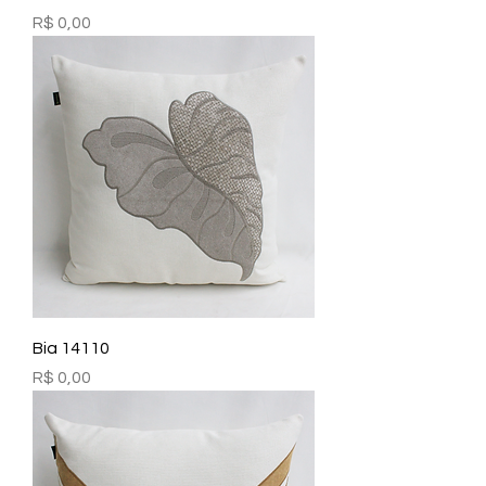
Preço
R$ 0,00
Bia 14110
Preço
R$ 0,00