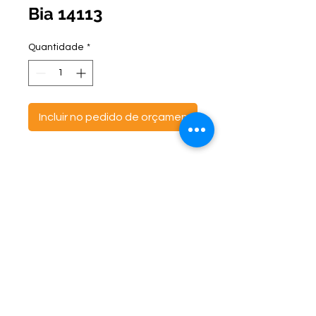
Bia 14113
Quantidade
*
Incluir no pedido de orçamento
ontato:
Endereço:
C
(47) 3521- 6765
BR 470 Km 142, nº 5984
(47) 99691-6563
Canta Galo -
CEP:
89163-244
cortbras@cortbras.com.br
Rio do Sul - Santa Catarina
Horário de Atendimento:
Segunda a Sexta - 7:30hs as 17:30hs
CortBrás Indústria Têxtil Eireli