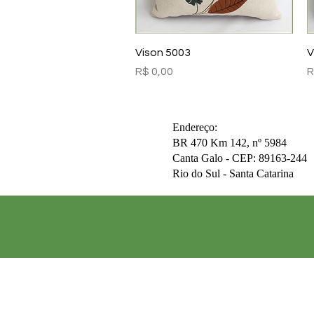
Visualização rápida
Vison 5003
V
Preço
P
R$ 0,00
R
Endereço:
BR 470 Km 142, nº 5984
Canta Galo -
CEP: 89163-244
Rio do Sul - Santa Catarina