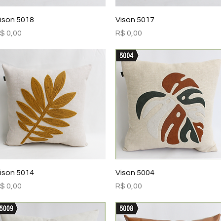
Visualização rápida
Visualização rápida
ison 5018
Vison 5017
reço
Preço
$ 0,00
R$ 0,00
Visualização rápida
Visualização rápida
ison 5014
Vison 5004
reço
Preço
$ 0,00
R$ 0,00