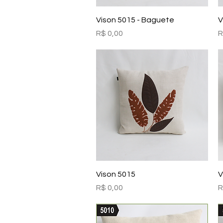
Visualização rápida
Vison 5015 - Baguete
V
Preço
P
R$ 0,00
R
Visualização rápida
Vison 5015
V
Preço
P
R$ 0,00
R