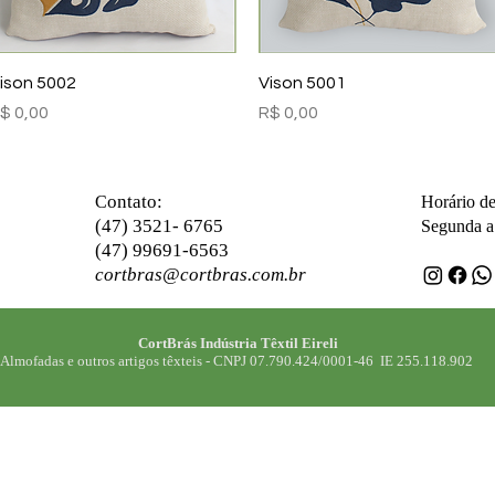
Visualização rápida
Visualização rápida
ison 5002
Vison 5001
reço
Preço
$ 0,00
R$ 0,00
ontato:
C
Horário d
(47) 3521- 6765
Segunda a 
(47) 99691-6563
cortbras@cortbras.com.br
CortBrás Indústria Têxtil Eireli
Almofadas e outros artigos têxteis -
CNPJ 07.790.424/0001-46 IE 255.118.902