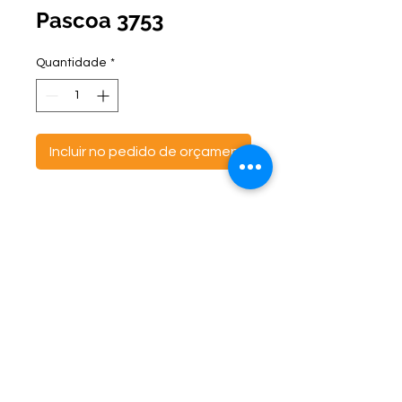
Pascoa 3753
Quantidade
*
Incluir no pedido de orçamento
ontato:
Endereço:
C
(47) 3521- 6765
BR 470 Km 142, nº 5984
(47) 99691-6563
Canta Galo -
CEP:
89163-244
cortbras@cortbras.com.br
Rio do Sul - Santa Catarina
Horário de Atendimento:
Segunda a Sexta - 7:30hs as 17:30hs
CortBrás Indústria Têxtil Eireli