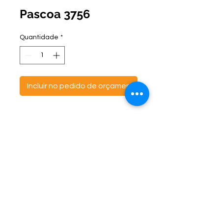
Pascoa 3756
Quantidade
*
Incluir no pedido de orçamento
ontato:
Endereço:
C
(47) 3521- 6765
BR 470 Km 142, nº 5984
(47) 99691-6563
Canta Galo -
CEP:
89163-244
cortbras@cortbras.com.br
Rio do Sul - Santa Catarina
Horário de Atendimento:
Segunda a Sexta - 7:30hs as 17:30hs
CortBrás Indústria Têxtil Eireli