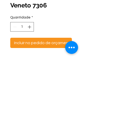
Veneto 7306
Quantidade
*
Incluir no pedido de orçamento
ontato:
Endereço:
C
(47) 3521- 6765
BR 470 Km 142, nº 5984
(47) 99691-6563
Canta Galo -
CEP:
89163-244
cortbras@cortbras.com.br
Rio do Sul - Santa Catarina
Horário de Atendimento:
Segunda a Sexta - 7:30hs as 17:30hs
CortBrás Indústria Têxtil Eireli