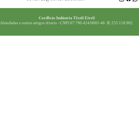
CortBrás Indústria Têxtil Eireli
Almofadas e outros artigos têxteis -
CNPJ 07.790.424/0001-46 IE 255.118.902