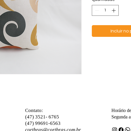
Incluir n
ontato:
C
Horário d
(47) 3521- 6765
Segunda a 
(47) 99691-6563
cortbras@cortbras.com.br