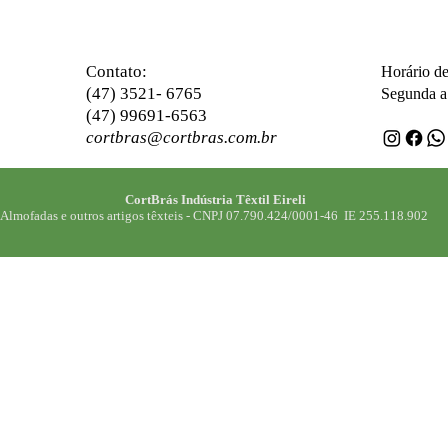
ontato:
C
Horário d
(47) 3521- 6765
Segunda a 
(47) 99691-6563
cortbras@cortbras.com.br
CortBrás Indústria Têxtil Eireli
Almofadas e outros artigos têxteis -
CNPJ 07.790.424/0001-46 IE 255.118.902