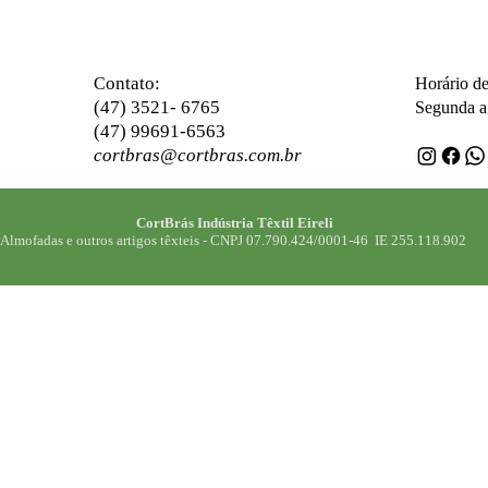
ontato:
C
Horário d
(47) 3521- 6765
Segunda a 
(47) 99691-6563
cortbras@cortbras.com.br
CortBrás Indústria Têxtil Eireli
Almofadas e outros artigos têxteis -
CNPJ 07.790.424/0001-46 IE 255.118.902