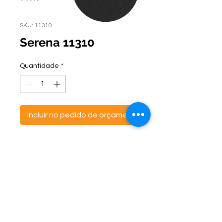
SKU: 11310
Serena 11310
Quantidade
*
Incluir no pedido de orçamento
ontato:
Endereço:
C
(47) 3521- 6765
BR 470 Km 142, nº 5984
(47) 99691-6563
Canta Galo -
CEP:
89163-244
cortbras@cortbras.com.br
Rio do Sul - Santa Catarina
Horário de Atendimento:
Segunda a Sexta - 7:30hs as 17:30hs