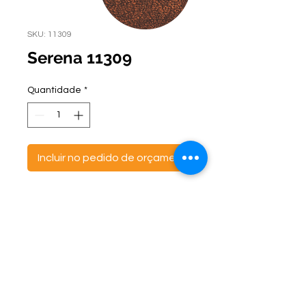
SKU: 11309
Serena 11309
Quantidade
*
Incluir no pedido de orçamento
ontato:
Endereço:
C
(47) 3521- 6765
BR 470 Km 142, nº 5984
(47) 99691-6563
Canta Galo -
CEP:
89163-244
cortbras@cortbras.com.br
Rio do Sul - Santa Catarina
Horário de Atendimento:
Segunda a Sexta - 7:30hs as 17:30hs