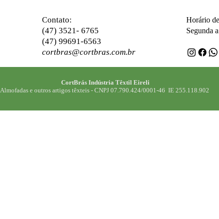
ontato:
C
Horário d
(47) 3521- 6765
Segunda a 
(47) 99691-6563
cortbras@cortbras.com.br
CortBrás Indústria Têxtil Eireli
Almofadas e outros artigos têxteis -
CNPJ 07.790.424/0001-46 IE 255.118.902