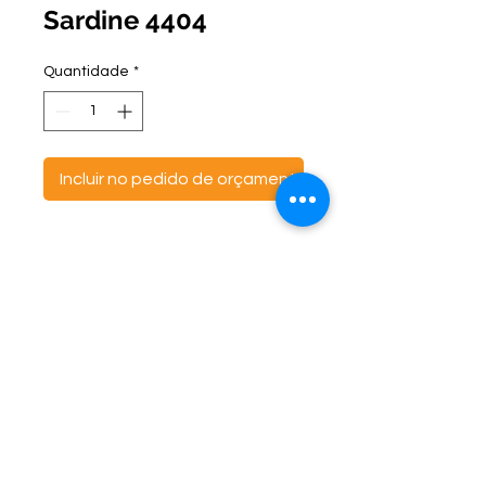
Sardine 4404
Quantidade
*
Incluir no pedido de orçamento
ontato:
Endereço:
C
(47) 3521- 6765
BR 470 Km 142, nº 5984
(47) 99691-6563
Canta Galo -
CEP:
89163-244
cortbras@cortbras.com.br
Rio do Sul - Santa Catarina
Horário de Atendimento:
Segunda a Sexta - 7:30hs as 17:30hs
CortBrás Indústria Têxtil Eireli