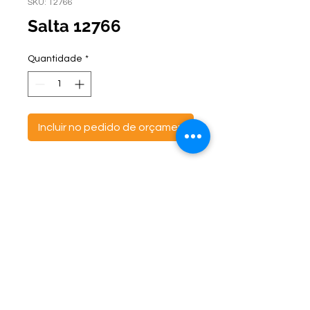
SKU: 12766
Salta 12766
Quantidade
*
Incluir no pedido de orçamento
ontato:
Endereço:
C
(47) 3521- 6765
BR 470 Km 142, nº 5984
(47) 99691-6563
Canta Galo -
CEP:
89163-244
cortbras@cortbras.com.br
Rio do Sul - Santa Catarina
Horário de Atendimento:
Segunda a Sexta - 7:30hs as 17:30hs