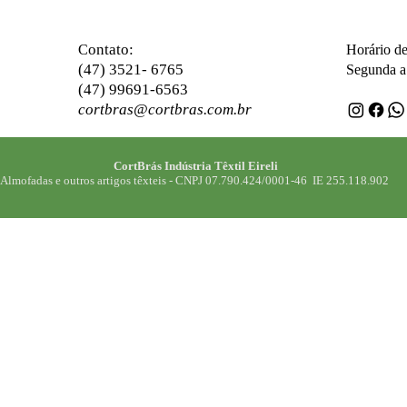
ontato:
C
Horário d
(47) 3521- 6765
Segunda a 
(47) 99691-6563
cortbras@cortbras.com.br
CortBrás Indústria Têxtil Eireli
Almofadas e outros artigos têxteis -
CNPJ 07.790.424/0001-46 IE 255.118.902