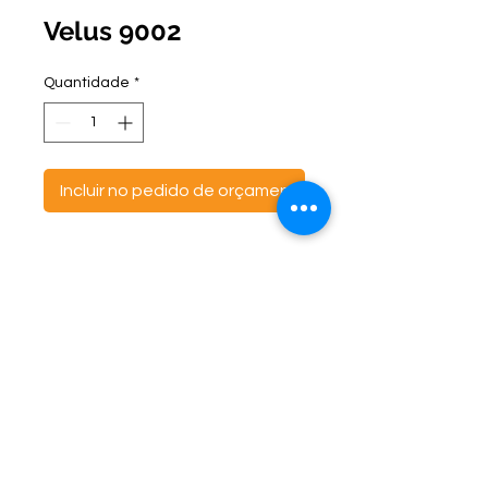
Velus 9002
Quantidade
*
Incluir no pedido de orçamento
ontato:
Endereço:
C
(47) 3521- 6765
BR 470 Km 142, nº 5984
(47) 99691-6563
Canta Galo -
CEP:
89163-244
cortbras@cortbras.com.br
Rio do Sul - Santa Catarina
Horário de Atendimento:
Segunda a Sexta - 7:30hs as 17:30hs
CortBrás Indústria Têxtil Eireli