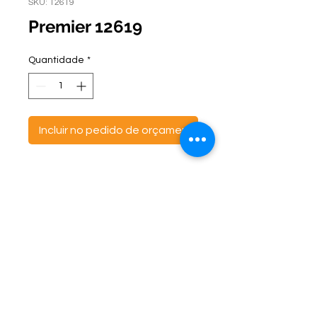
SKU: 12619
Premier 12619
Quantidade
*
Incluir no pedido de orçamento
ontato:
Endereço:
C
(47) 3521- 6765
BR 470 Km 142, nº 5984
(47) 99691-6563
Canta Galo -
CEP:
89163-244
cortbras@cortbras.com.br
Rio do Sul - Santa Catarina
Horário de Atendimento:
Segunda a Sexta - 7:30hs as 17:30hs