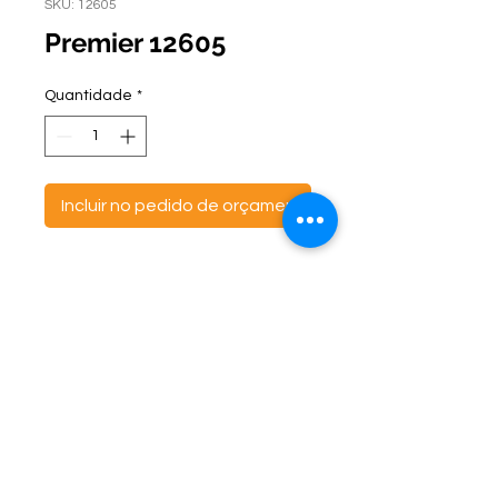
SKU: 12605
Premier 12605
Quantidade
*
Incluir no pedido de orçamento
ontato:
Endereço:
C
(47) 3521- 6765
BR 470 Km 142, nº 5984
(47) 99691-6563
Canta Galo -
CEP:
89163-244
cortbras@cortbras.com.br
Rio do Sul - Santa Catarina
Horário de Atendimento:
Segunda a Sexta - 7:30hs as 17:30hs