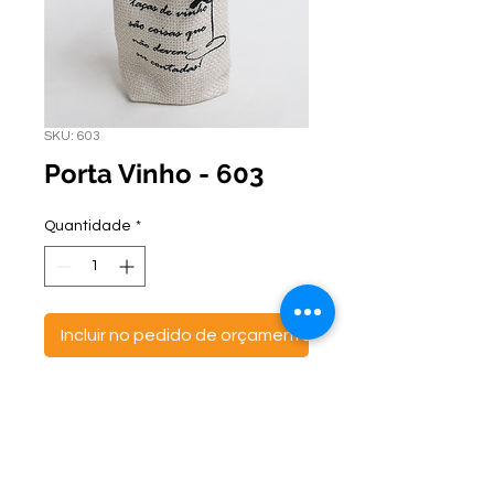
SKU: 603
Porta Vinho - 603
Quantidade
*
Incluir no pedido de orçamento
ontato:
Endereço:
C
(47) 3521- 6765
BR 470 Km 142, nº 5984
(47) 99691-6563
Canta Galo -
CEP:
89163-244
cortbras@cortbras.com.br
Rio do Sul - Santa Catarina