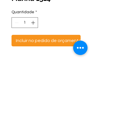
Quantidade
*
Incluir no pedido de orçamento
ontato:
Endereço:
C
(47) 3521- 6765
BR 470 Km 142, nº 5984
(47) 99691-6563
Canta Galo -
CEP:
89163-244
cortbras@cortbras.com.br
Rio do Sul - Santa Catarina
Horário de Atendimento:
Segunda a Sexta - 7:30hs as 17:30hs
CortBrás Indústria Têxtil Eireli
Almofadas e outros artigos têxteis -
CNPJ
07.790.424
/0001-46 IE
255.118.902