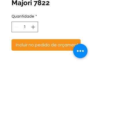
Majori 7822
Quantidade
*
Incluir no pedido de orçamento
ontato:
Endereço:
C
(47) 3521- 6765
BR 470 Km 142, nº 5984
(47) 99691-6563
Canta Galo -
CEP:
89163-244
cortbras@cortbras.com.br
Rio do Sul - Santa Catarina
Horário de Atendimento:
Segunda a Sexta - 7:30hs as 17:30hs
CortBrás Indústria Têxtil Eireli
Almofadas e outros artigos têxteis -
CNPJ