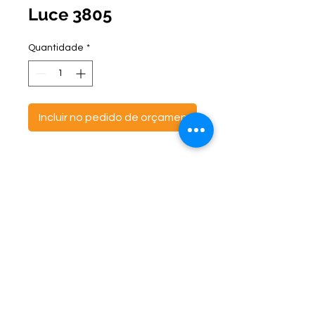
Luce 3805
Quantidade
*
Incluir no pedido de orçamento
ontato:
Endereço:
C
(47) 3521- 6765
BR 470 Km 142, nº 5984
(47) 99691-6563
Canta Galo -
CEP:
89163-244
cortbras@cortbras.com.br
Rio do Sul - Santa Catarina
Horário de Atendimento:
Segunda a Sexta - 7:30hs as 17:30hs
CortBrás Indústria Têxtil Eireli