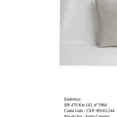
Endereço:
BR 470 Km 142, nº 5984
Canta Galo -
CEP: 89163-244
Rio do Sul - Santa Catarina