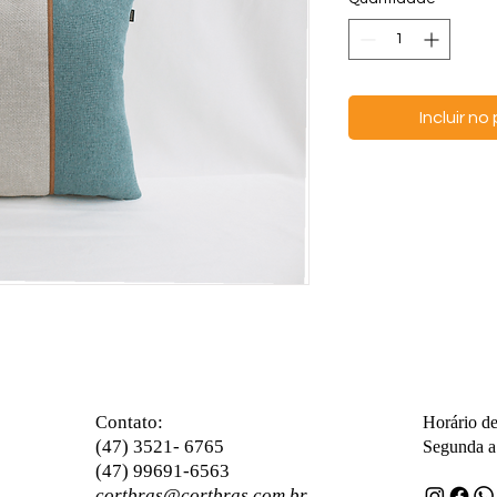
Incluir n
ontato:
C
Horário d
(47) 3521- 6765
Segunda a 
(47) 99691-6563
cortbras@cortbras.com.br