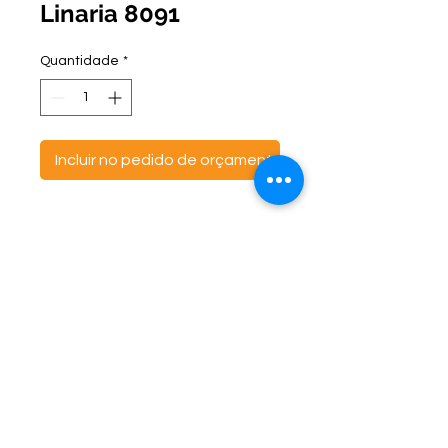
Linaria 8091
Quantidade
*
Incluir no pedido de orçamento
ontato:
Endereço:
C
(47) 3521- 6765
BR 470 Km 142, nº 5984
(47) 99691-6563
Canta Galo -
CEP:
89163-244
cortbras@cortbras.com.br
Rio do Sul - Santa Catarina
Horário de Atendimento:
Segunda a Sexta - 7:30hs as 17:30hs
CortBrás Indústria Têxtil Eireli
Almofadas e outros artigos têxteis -
CNPJ