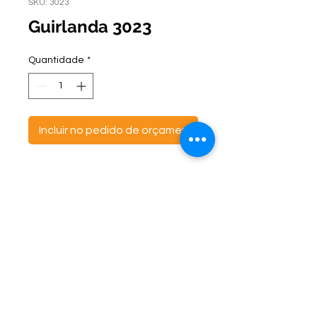
SKU: 3023
Guirlanda 3023
Quantidade
*
Incluir no pedido de orçamento
ontato:
Endereço:
C
(47) 3521- 6765
BR 470 Km 142, nº 5984
(47) 99691-6563
Canta Galo -
CEP:
89163-244
cortbras@cortbras.com.br
Rio do Sul - Santa Catarina
Horário de Atendimento:
Segunda a Sexta - 7:30hs as 17:30hs