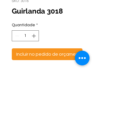
SKU: 3018
Guirlanda 3018
Quantidade
*
Incluir no pedido de orçamento
ontato:
Endereço:
C
(47) 3521- 6765
BR 470 Km 142, nº 5984
(47) 99691-6563
Canta Galo -
CEP:
89163-244
cortbras@cortbras.com.br
Rio do Sul - Santa Catarina
Horário de Atendimento:
Segunda a Sexta - 7:30hs as 17:30hs