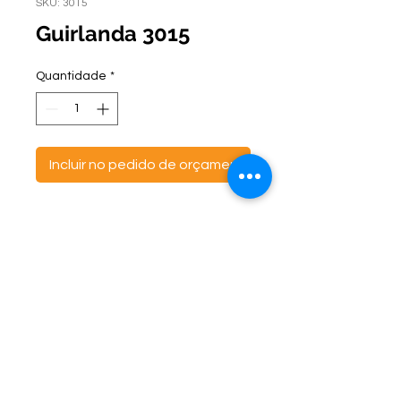
SKU: 3015
Guirlanda 3015
Quantidade
*
Incluir no pedido de orçamento
ontato:
Endereço:
C
(47) 3521- 6765
BR 470 Km 142, nº 5984
(47) 99691-6563
Canta Galo -
CEP:
89163-244
cortbras@cortbras.com.br
Rio do Sul - Santa Catarina
Horário de Atendimento:
Segunda a Sexta - 7:30hs as 17:30hs