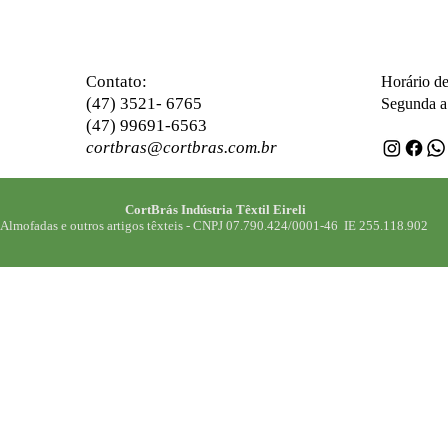
ontato:
C
Horário d
(47) 3521- 6765
Segunda a 
(47) 99691-6563
cortbras@cortbras.com.br
CortBrás Indústria Têxtil Eireli
Almofadas e outros artigos têxteis -
CNPJ 07.790.424/0001-46 IE 255.118.902