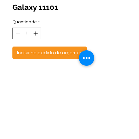
Galaxy 11101
Quantidade
*
Incluir no pedido de orçamento
ontato:
Endereço:
C
(47) 3521- 6765
BR 470 Km 142, nº 5984
(47) 99691-6563
Canta Galo -
CEP:
89163-244
cortbras@cortbras.com.br
Rio do Sul - Santa Catarina
Horário de Atendimento:
Segunda a Sexta - 7:30hs as 17:30hs
CortBrás Indústria Têxtil Eireli