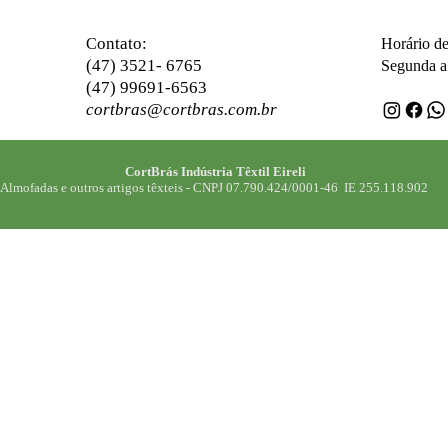
ontato:
C
Horário d
(47) 3521- 6765
Segunda a 
(47) 99691-6563
cortbras@cortbras.com.br
CortBrás Indústria Têxtil Eireli
Almofadas e outros artigos têxteis -
CNPJ 07.790.424/0001-46 IE 255.118.902