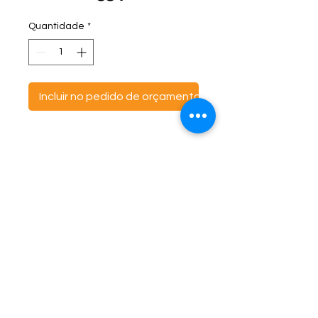
Quantidade
*
Incluir no pedido de orçamento
ontato:
Endereço:
C
(47) 3521- 6765
BR 470 Km 142, nº 5984
(47) 99691-6563
Canta Galo -
CEP:
89163-244
cortbras@cortbras.com.br
Rio do Sul - Santa Catarina
Horário de Atendimento:
Segunda a Sexta - 7:30hs as 17:30hs
CortBrás Indústria Têxtil Eireli
Almofadas e outros artigos têxteis -
CNPJ
07.790.424
/0001-46 IE
255.118.902