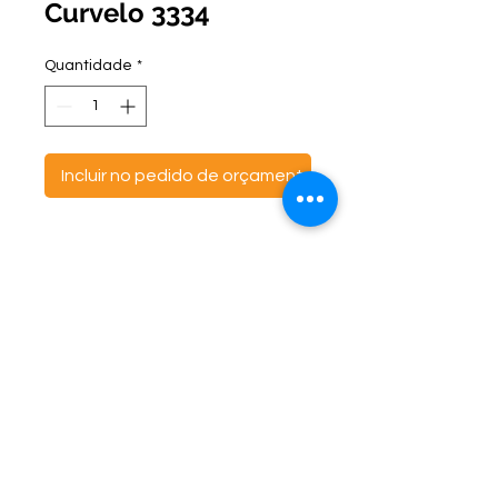
Curvelo 3334
Quantidade
*
Incluir no pedido de orçamento
ontato:
Endereço:
C
(47) 3521- 6765
BR 470 Km 142, nº 5984
(47) 99691-6563
Canta Galo -
CEP:
89163-244
cortbras@cortbras.com.br
Rio do Sul - Santa Catarina
Horário de Atendimento:
Segunda a Sexta - 7:30hs as 17:30hs
CortBrás Indústria Têxtil Eireli
Almofadas e outros artigos têxteis -
CNPJ