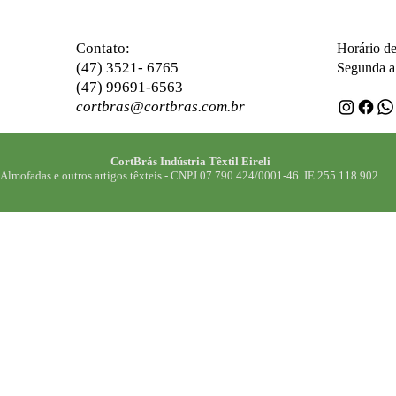
ontato:
C
Horário d
(47) 3521- 6765
Segunda a 
(47) 99691-6563
cortbras@cortbras.com.br
CortBrás Indústria Têxtil Eireli
Almofadas e outros artigos têxteis -
CNPJ 07.790.424/0001-46 IE 255.118.902