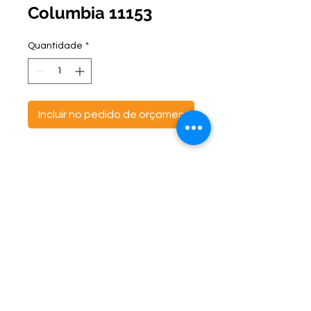
Columbia 11153
Quantidade
*
Incluir no pedido de orçamento
ontato:
Endereço:
C
(47) 3521- 6765
BR 470 Km 142, nº 5984
(47) 99691-6563
Canta Galo -
CEP:
89163-244
cortbras@cortbras.com.br
Rio do Sul - Santa Catarina
Horário de Atendimento:
Segunda a Sexta - 7:30hs as 17:30hs
CortBrás Indústria Têxtil Eireli