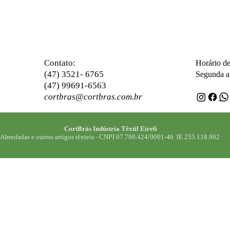
ontato:
C
Horário d
(47) 3521- 6765
Segunda a 
(47) 99691-6563
cortbras@cortbras.com.br
CortBrás Indústria Têxtil Eireli
Almofadas e outros artigos têxteis -
CNPJ 07.790.424/0001-46 IE 255.118.902