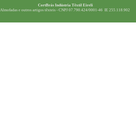
CortBrás Indústria Têxtil Eireli
Almofadas e outros artigos têxteis -
CNPJ 07.790.424/0001-46 IE 255.118.902