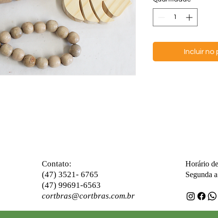
Incluir n
ontato:
C
Horário d
(47) 3521- 6765
Segunda a 
(47) 99691-6563
cortbras@cortbras.com.br