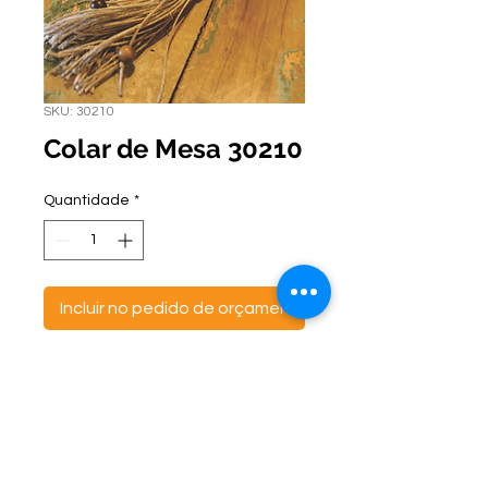
SKU: 30210
Colar de Mesa 30210
Quantidade
*
Incluir no pedido de orçamento
ontato:
Endereço:
C
(47) 3521- 6765
BR 470 Km 142, nº 5984
(47) 99691-6563
Canta Galo -
CEP:
89163-244
cortbras@cortbras.com.br
Rio do Sul - Santa Catarina