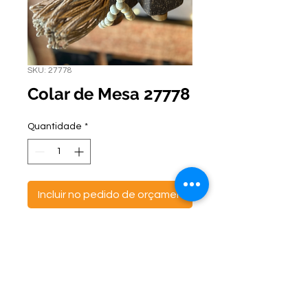
SKU: 27778
Colar de Mesa 27778
Quantidade
*
Incluir no pedido de orçamento
ontato:
Endereço:
C
(47) 3521- 6765
BR 470 Km 142, nº 5984
(47) 99691-6563
Canta Galo -
CEP:
89163-244
cortbras@cortbras.com.br
Rio do Sul - Santa Catarina