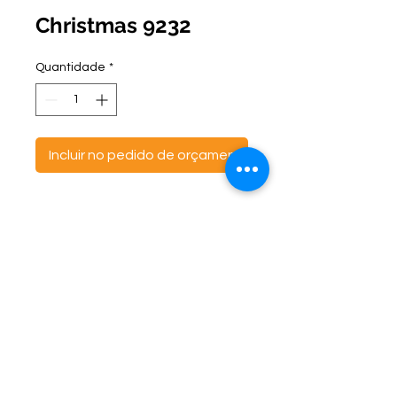
Christmas 9232
Quantidade
*
Incluir no pedido de orçamento
ontato:
Endereço:
C
(47) 3521- 6765
BR 470 Km 142, nº 5984
(47) 99691-6563
Canta Galo -
CEP:
89163-244
cortbras@cortbras.com.br
Rio do Sul - Santa Catarina
Horário de Atendimento:
Segunda a Sexta - 7:30hs as 17:30hs
CortBrás Indústria Têxtil Eireli