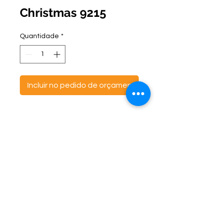
Christmas 9215
Quantidade
*
Incluir no pedido de orçamento
ontato:
Endereço:
C
(47) 3521- 6765
BR 470 Km 142, nº 5984
(47) 99691-6563
Canta Galo -
CEP:
89163-244
cortbras@cortbras.com.br
Rio do Sul - Santa Catarina
Horário de Atendimento:
Segunda a Sexta - 7:30hs as 17:30hs
CortBrás Indústria Têxtil Eireli