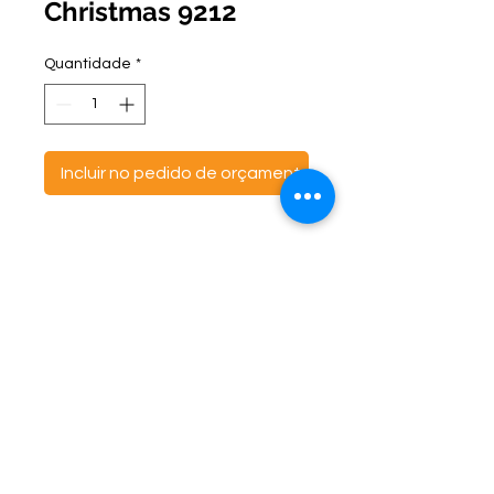
Christmas 9212
Quantidade
*
Incluir no pedido de orçamento
ontato:
Endereço:
C
(47) 3521- 6765
BR 470 Km 142, nº 5984
(47) 99691-6563
Canta Galo -
CEP:
89163-244
cortbras@cortbras.com.br
Rio do Sul - Santa Catarina
Horário de Atendimento:
Segunda a Sexta - 7:30hs as 17:30hs
CortBrás Indústria Têxtil Eireli
Almofadas e outros artigos têxteis -
CNPJ