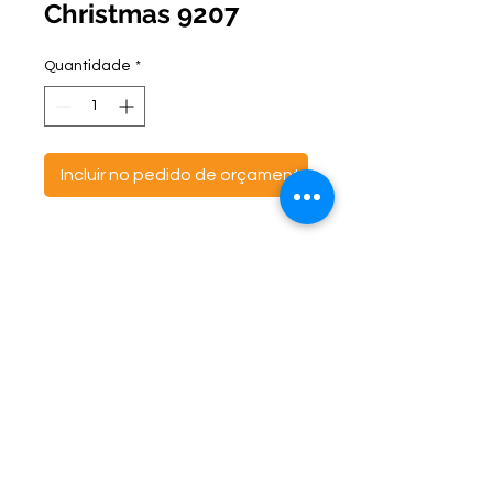
Christmas 9207
Quantidade
*
Incluir no pedido de orçamento
ontato:
Endereço:
C
(47) 3521- 6765
BR 470 Km 142, nº 5984
(47) 99691-6563
Canta Galo -
CEP:
89163-244
cortbras@cortbras.com.br
Rio do Sul - Santa Catarina
Horário de Atendimento:
Segunda a Sexta - 7:30hs as 17:30hs
CortBrás Indústria Têxtil Eireli
Almofadas e outros artigos têxteis -
CNPJ