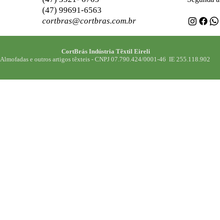
(47) 99691-6563
Quaisquer dúvidas 
cortbras@cortbras.com.br
cortbras@cortbras.
CortBrás Indústria Têxtil Eireli
Almofadas e outros artigos têxteis -
CNPJ 07.790.424/0001-46 IE 255.118.902