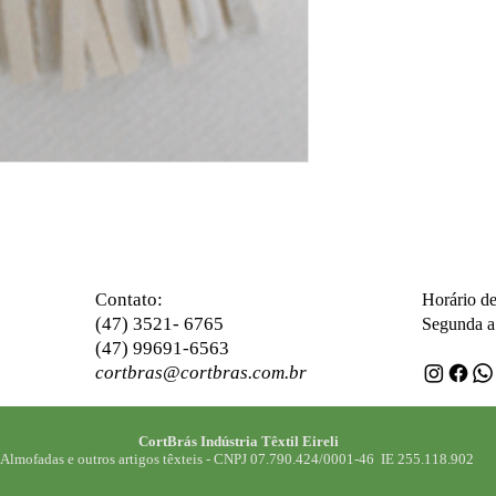
ontato:
C
Horário d
(47) 3521- 6765
Segunda a 
(47) 99691-6563
cortbras@cortbras.com.br
CortBrás Indústria Têxtil Eireli
Almofadas e outros artigos têxteis -
CNPJ 07.790.424/0001-46 IE 255.118.902