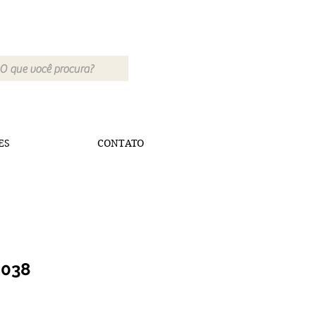
ES
CONTATO
4038