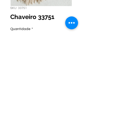
SKU: 33751
Chaveiro 33751
Quantidade
*
Incluir no pedido de orçamento
ontato:
Endereço:
C
(47) 3521- 6765
BR 470 Km 142, nº 5984
(47) 99691-6563
Canta Galo -
CEP:
89163-244
cortbras@cortbras.com.br
Rio do Sul - Santa Catarina
Horário de Atendimento:
Segunda a Sexta - 7:30hs as 17:30hs