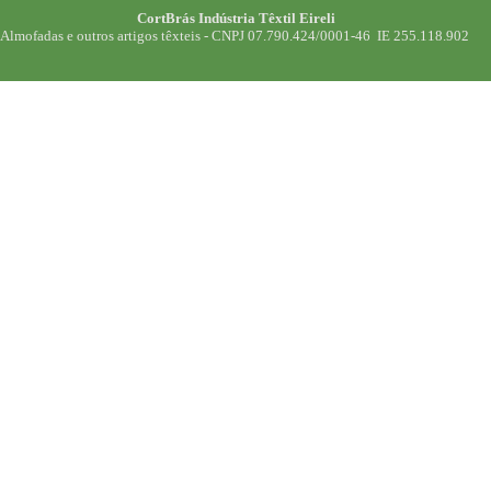
CortBrás Indústria Têxtil Eireli
Almofadas e outros artigos têxteis -
CNPJ 07.790.424/0001-46 IE 255.118.902