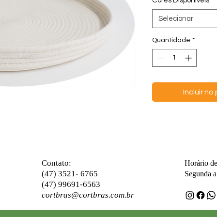
Cores Disponíveis:
*
Selecionar
Quantidade
*
Incluir n
ontato:
C
Horário d
(47) 3521- 6765
Segunda a 
(47) 99691-6563
cortbras@cortbras.com.br