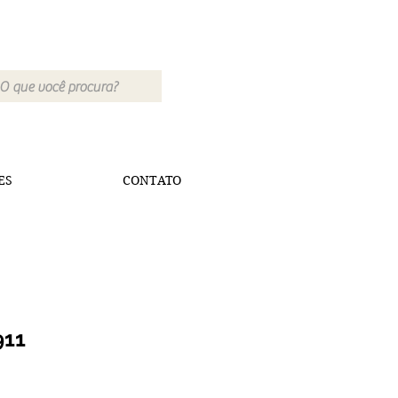
ES
CONTATO
911