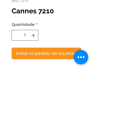
SKU: 7210
Cannes 7210
Quantidade
*
Incluir no pedido de orçamento
ontato:
Endereço:
C
(47) 3521- 6765
BR 470 Km 142, nº 5984
(47) 99691-6563
Canta Galo -
CEP:
89163-244
cortbras@cortbras.com.br
Rio do Sul - Santa Catarina
Horário de Atendimento:
Segunda a Sexta - 7:30hs as 17:30hs